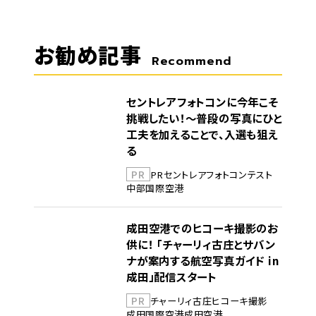
お勧め記事
Recommend
セントレアフォトコンに今年こそ
挑戦したい！～普段の写真にひと
工夫を加えることで、入選も狙え
る
PR
PR
セントレア
フォトコンテスト
中部国際空港
成田空港でのヒコーキ撮影のお
供に！ 「チャーリィ古庄とサバン
ナが案内する航空写真ガイド in
成田」配信スタート
PR
チャーリィ古庄
ヒコーキ撮影
成田国際空港
成田空港