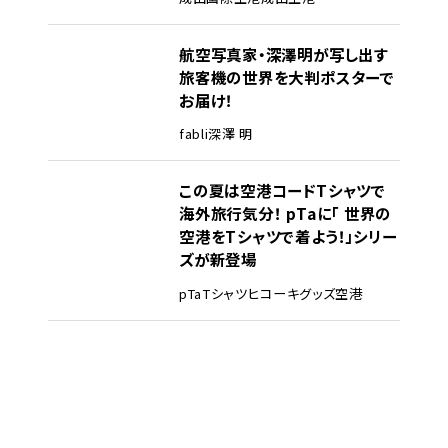
航空写真家・深澤明が写し出す
旅客機の世界を大判ポスターで
お届け！
fabli
深澤 明
この夏は空港コードTシャツで
海外旅行気分！ pTaに「 世界の
空港をTシャツで着よう！」シリー
ズが新登場
pTa
Tシャツ
ヒコーキグッズ
空港