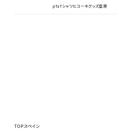
pTa
Tシャツ
ヒコーキグッズ
空港
TOP
スペイン