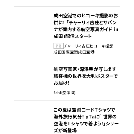
成田空港でのヒコーキ撮影のお
供に！ 「チャーリィ古庄とサバン
ナが案内する航空写真ガイド in
成田」配信スタート
PR
チャーリィ古庄
ヒコーキ撮影
成田国際空港
成田空港
航空写真家・深澤明が写し出す
旅客機の世界を大判ポスターで
お届け！
fabli
深澤 明
この夏は空港コードTシャツで
海外旅行気分！ pTaに「 世界の
空港をTシャツで着よう！」シリー
ズが新登場