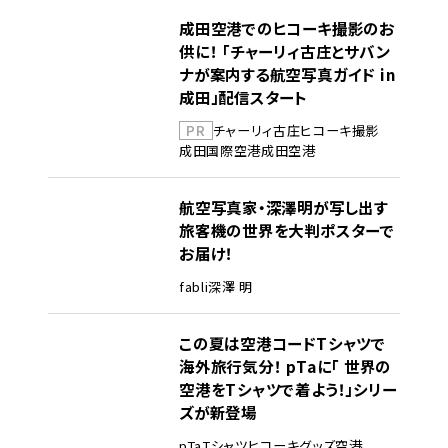
成田空港でのヒコーキ撮影のお
供に！ 「チャーリィ古庄とサバン
ナが案内する航空写真ガイド in
成田」配信スタート
PR
チャーリィ古庄
ヒコーキ撮影
成田国際空港
成田空港
航空写真家・深澤明が写し出す
旅客機の世界を大判ポスターで
お届け！
fabli
深澤 明
この夏は空港コードTシャツで
海外旅行気分！ pTaに「 世界の
空港をTシャツで着よう！」シリー
ズが新登場
pTa
Tシャツ
ヒコーキグッズ
空港