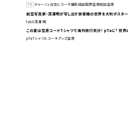
PR
チャーリィ古庄
ヒコーキ撮影
成田国際空港
成田空港
航空写真家・深澤明が写し出す旅客機の世界を大判ポスター
fabli
深澤 明
この夏は空港コードTシャ
pTa
Tシャツ
ヒコーキグッズ
空港