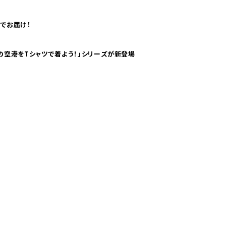
でお届け！
ツで海外旅行気分！ pTaに「 世界の空港をTシャツで着よう！」シリーズが新登場