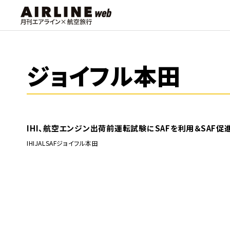
ジョイフル本田
IHI、航空エンジン出荷前運転試験にSAFを利用＆SAF
IHI
JAL
SAF
ジョイフル本田