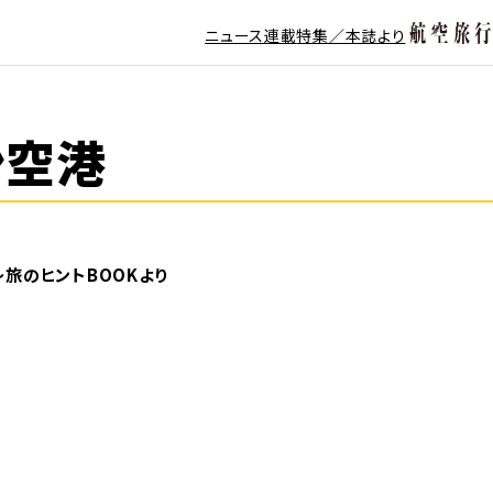
ニュース
連載
特集／本誌より
ン空港
旅のヒントBOOKより