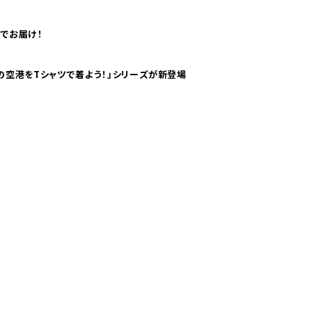
でお届け！
ツで海外旅行気分！ pTaに「 世界の空港をTシャツで着よう！」シリーズが新登場