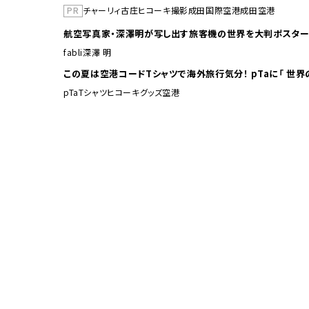
PR
チャーリィ古庄
ヒコーキ撮影
成田国際空港
成田空港
航空写真家・深澤明が写し出す旅客機の世界を大判ポスター
fabli
深澤 明
この夏は空港コードTシャ
pTa
Tシャツ
ヒコーキグッズ
空港