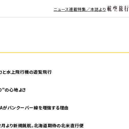
ニュース
連載
特集／本誌より
魅力と水上飛行機の遊覧飛行
り”の心地よさ
NAがバンクーバー線を増強する理由
12月より新規就航。北海道期待の北米直行便