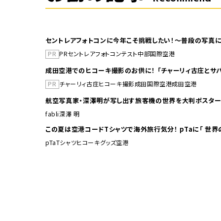
セントレアフォトコンに今年こそ挑戦したい！～普段の写真に
PR
PR
セントレア
フォトコンテスト
中部国際空港
成田空港でのヒコーキ撮影のお供に！ 「チャーリィ古庄とサバ
PR
チャーリィ古庄
ヒコーキ撮影
成田国際空港
成田空港
航空写真家・深澤明が写し出す旅客機の世界を大判ポスター
fabli
深澤 明
この夏は空港コードTシャ
pTa
Tシャツ
ヒコーキグッズ
空港