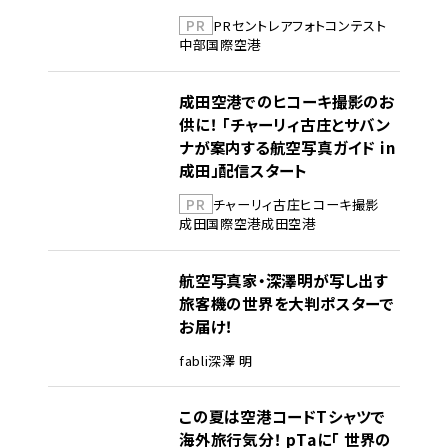
PR
PR
セントレア
フォトコンテスト
中部国際空港
成田空港でのヒコーキ撮影のお
供に！ 「チャーリィ古庄とサバン
ナが案内する航空写真ガイド in
成田」配信スタート
PR
チャーリィ古庄
ヒコーキ撮影
成田国際空港
成田空港
航空写真家・深澤明が写し出す
旅客機の世界を大判ポスターで
お届け！
fabli
深澤 明
この夏は空港コードTシャツで
海外旅行気分！ pTaに「 世界の