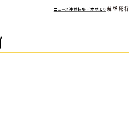
ニュース
連載
特集／本誌より
ゴ