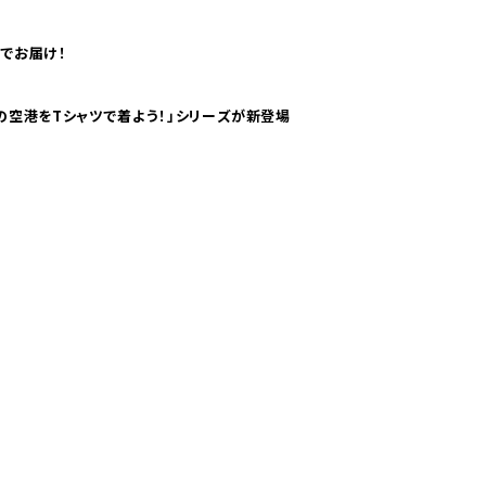
でお届け！
ツで海外旅行気分！ pTaに「 世界の空港をTシャツで着よう！」シリーズが新登場