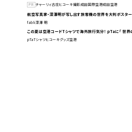
PR
チャーリィ古庄
ヒコーキ撮影
成田国際空港
成田空港
航空写真家・深澤明が写し出す旅客機の世界を大判ポスター
fabli
深澤 明
この夏は空港コードTシャ
pTa
Tシャツ
ヒコーキグッズ
空港