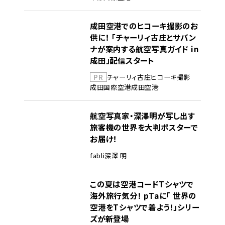
成田空港でのヒコーキ撮影のお
供に！ 「チャーリィ古庄とサバン
ナが案内する航空写真ガイド in
成田」配信スタート
PR
チャーリィ古庄
ヒコーキ撮影
成田国際空港
成田空港
航空写真家・深澤明が写し出す
旅客機の世界を大判ポスターで
お届け！
fabli
深澤 明
この夏は空港コードTシャツで
海外旅行気分！ pTaに「 世界の
空港をTシャツで着よう！」シリー
ズが新登場