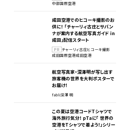
中部国際空港
成田空港でのヒコーキ撮影のお
供に！ 「チャーリィ古庄とサバン
ナが案内する航空写真ガイド in
成田」配信スタート
PR
チャーリィ古庄
ヒコーキ撮影
成田国際空港
成田空港
航空写真家・深澤明が写し出す
旅客機の世界を大判ポスターで
お届け！
fabli
深澤 明
この夏は空港コードTシャツで
海外旅行気分！ pTaに「 世界の
空港をTシャツで着よう！」シリー