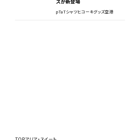
ズが新登場
pTa
Tシャツ
ヒコーキグッズ
空港
TOP
アリア・スイート