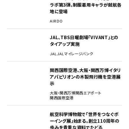
ラボ第3弾。制服着用キャラが就航各
地に登場
AIRDO
2
JAL、TBS日曜劇場「VIVANT」との
タイアップ実施
JAL
JALマイレージバンク
3
関西国際空港、大阪・関西万博イタリ
アパビリオンの木製飛行機を空港展
示
大阪・関西万博
関西エアポート
関西国際空港
4
航空科学博物館で「世界をつなぐボ
ーイング展」始まる。創立110周年の
歩みを貴重な資料でたどる