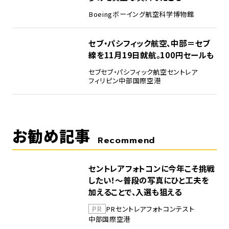
Boeing
ボーイング
航空科学博物館
5
セブ・パシフィック航空、中部＝セブ
線を11月19日就航。100円セールも
セブ
セブ・パシフィック航空
セントレア
フィリピン
中部国際空港
お勧め記事
Recommend
セントレアフォトコンに今年こそ挑戦
したい！～普段の写真にひと工夫を
加えることで、入選も狙える
PR
PR
セントレア
フォトコンテスト
中部国際空港