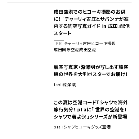
成田空港でのヒコーキ撮影のお供
に！ 「チャーリィ古庄とサバンナが案
内する航空写真ガイド in 成田」配信
スタート
PR
チャーリィ古庄
ヒコーキ撮影
成田国際空港
成田空港
航空写真家・深澤明が写し出す旅客
機の世界を大判ポスターでお届け！
fabli
深澤 明
この夏は空港コードTシャツで海外
旅行気分！ pTaに「 世界の空港をT
シャツで着よう！」シリーズが新登場
pTa
Tシャツ
ヒコーキグッズ
空港