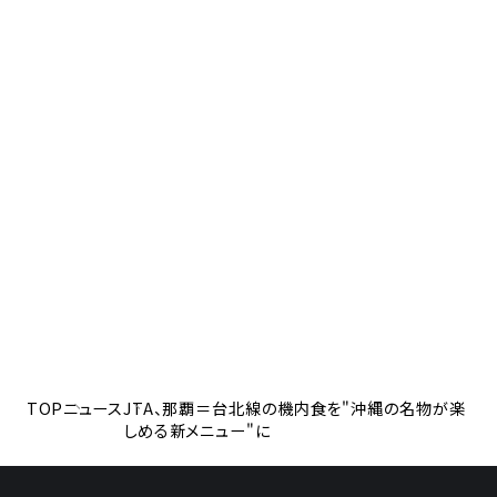
TOP
ニュース
JTA、那覇＝台北線の機内食を"沖縄の名物が楽
しめる新メニュー"に