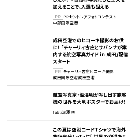
加えることで、入選も狙える
PR
PR
セントレア
フォトコンテスト
中部国際空港
成田空港でのヒコーキ撮影のお供
に！ 「チャーリィ古庄とサバンナが案
内する航空写真ガイド in 成田」配信
スタート
PR
チャーリィ古庄
ヒコーキ撮影
成田国際空港
成田空港
航空写真家・深澤明が写し出す旅客
機の世界を大判ポスターでお届け！
fabli
深澤 明
この夏は空港コードTシャツで海外
旅行気分！ pTaに「 世界の空港をT