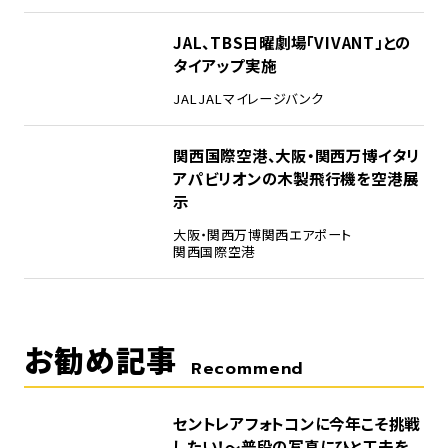
4
JAL、TBS日曜劇場「VIVANT」との
タイアップ実施
JAL
JALマイレージバンク
5
関西国際空港、大阪・関西万博イタリ
アパビリオンの木製飛行機を空港展
示
大阪・関西万博
関西エアポート
関西国際空港
お勧め記事
Recommend
セントレアフォトコンに今年こそ挑戦
したい！～普段の写真にひと工夫を