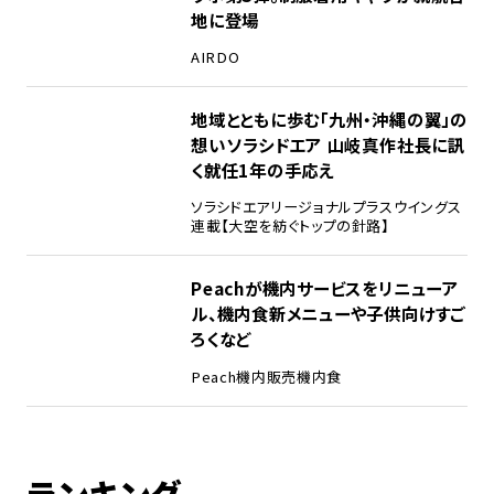
地に登場
AIRDO
地域とともに歩む「九州・沖縄の翼」の
想い――ソラシドエア 山岐真作社長に訊
く就任1年の手応え
ソラシドエア
リージョナルプラスウイングス
連載【大空を紡ぐトップの針路】
Peachが機内サービスをリニューア
ル、機内食新メニューや子供向けすご
ろくなど
Peach
機内販売
機内食