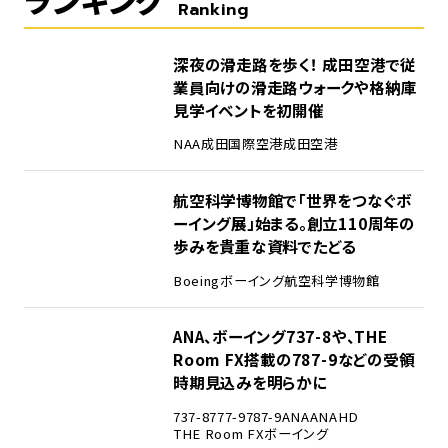
ランキング
Ranking
1
深夜の滑走路を歩く！ 成田空港で従
業員向けの滑走路ウォークや格納庫
見学イベントを初開催
NAA
成田国際空港
成田空港
2
航空科学博物館で「世界をつなぐボ
ーイング展」始まる。創立110周年の
歩みを貴重な資料でたどる
Boeing
ボーイング
航空科学博物館
3
ANA、ボーイング737-8や、THE
Room FX搭載の787-9などの受領
時期見込みを明らかに
737-8
777-9
787-9
ANA
ANAHD
THE Room FX
ボーイング