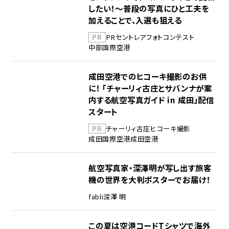
したい！～普段の写真にひと工夫を
加えることで、入選も狙える
PR
PR
セントレア
フォトコンテスト
中部国際空港
成田空港でのヒコーキ撮影のお供
に！ 「チャーリィ古庄とサバンナが案
内する航空写真ガイド in 成田」配信
スタート
PR
チャーリィ古庄
ヒコーキ撮影
成田国際空港
成田空港
航空写真家・深澤明が写し出す旅客
機の世界を大判ポスターでお届け！
fabli
深澤 明
この夏は空港コードTシャツで海外