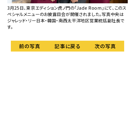
日
クリ
3月25日、東京エディション虎ノ門の「Jade Room」にて、このス
ド
ペシャルメニューのお披露目会が開催されました。写真中央は
あ
ジャレッド・リー日本・韓国・南西太平洋地区営業統括副社長で
す。
記事に戻る
前の写真
次の写真