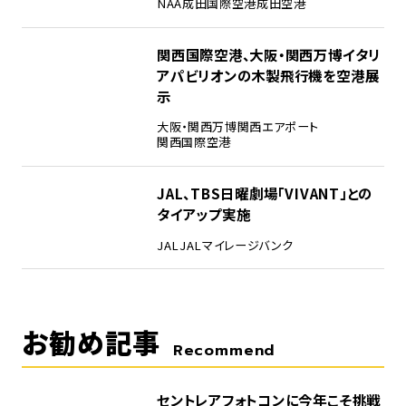
NAA
成田国際空港
成田空港
4
関西国際空港、大阪・関西万博イタリ
アパビリオンの木製飛行機を空港展
示
大阪・関西万博
関西エアポート
関西国際空港
5
JAL、TBS日曜劇場「VIVANT」との
タイアップ実施
JAL
JALマイレージバンク
お勧め記事
Recommend
セントレアフォトコンに今年こそ挑戦